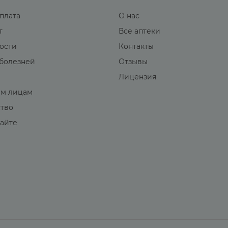
оплата
О нас
т
Все аптеки
вости
Контакты
болезней
Отзывы
Лицензия
м лицам
ство
сайте