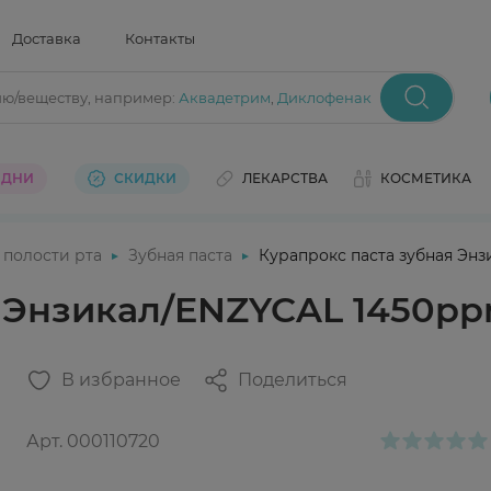
Доставка
Контакты
ию/веществу
, например:
Аквадетрим
,
Диклофенак
 ДНИ
СКИДКИ
ЛЕКАРСТВА
КОСМЕТИКА
 полости рта
Зубная паста
Курапрокс паста зубная Эн
 Энзикал/ENZYCAL 1450pp
В избранное
Поделиться
Арт.
000110720