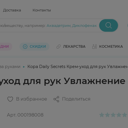
Доставка
Контакты
ию/веществу
, например:
Аквадетрим
,
Диклофенак
 ДНИ
СКИДКИ
ЛЕКАРСТВА
КОСМЕТИКА
 за руками
Кора Daily Secrets Крем-уход для рук Увлажне
-уход для рук Увлажнение
В избранное
Поделиться
Арт.
000198008