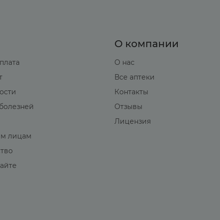
О компании
оплата
О нас
т
Все аптеки
вости
Контакты
болезней
Отзывы
Лицензия
м лицам
ство
сайте