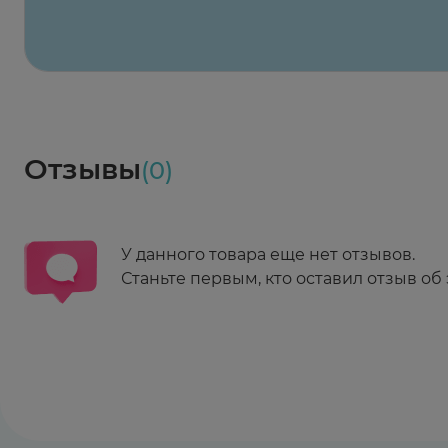
Весь заказ в наличии
сегодня
Заказать здесь
Доставка
Социалочка
Забрать весь заказ ~ 25 мая
Грузинский пер., 3А
Ежедневно 08:00 - 21:00
Отзывы
(0)
Заказать здесь
У данного товара еще нет отзывов.
Станьте первым, кто оставил отзыв об 