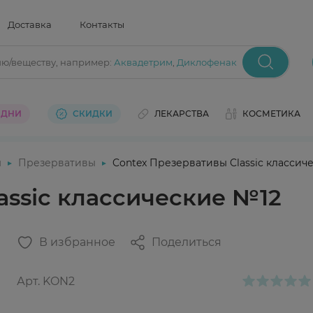
Доставка
Контакты
ию/веществу
, например:
Аквадетрим
,
Диклофенак
 ДНИ
СКИДКИ
ЛЕКАРСТВА
КОСМЕТИКА
ы
Презервативы
Contex Презервативы Classic классич
assic классические №12
В избранное
Поделиться
Арт.
KON2