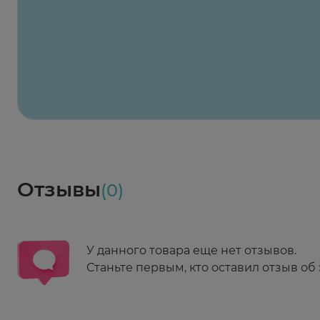
Х2
Максавит
2 424 ₽
824 ₽
824 ₽
824 ₽
824 ₽
8
2-й Боткинский пр., 5, корп. 3
Пн-Пт 08:00 - 21:00
Сб,Вс 09:00-21:00
Выберите дату доставки
Весь заказ в наличии
сегодня
Заказать здесь
Доставка
Социалочка
Забрать весь заказ ~ 25 мая
Грузинский пер., 3А
Ежедневно 08:00 - 21:00
Отзывы
(0)
Заказать здесь
У данного товара еще нет отзывов.
Станьте первым, кто оставил отзыв об 