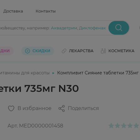
Доставка
Контакты
ию/веществу
, например:
Аквадетрим
,
Диклофенак
 ДНИ
СКИДКИ
ЛЕКАРСТВА
КОСМЕТИКА
итамины для красоты
Компливит Сияние таблетки 735мг
етки 735мг N30
В избранное
Поделиться
Арт.
MED0000001458