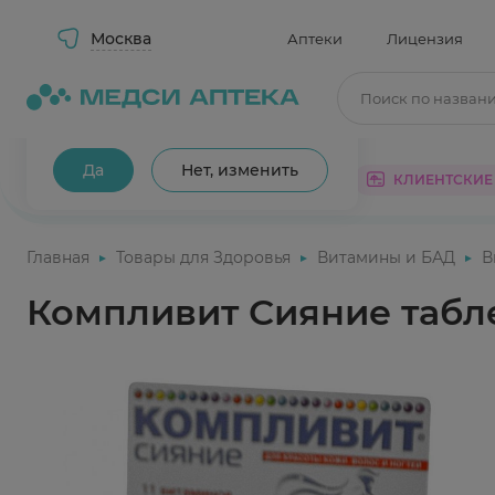
Москва
Аптеки
Лицензия
Поиск по назван
Ваш город Москва?
Да
Нет, изменить
КАТАЛОГ
АКЦИИ
КЛИЕНТСКИЕ
Главная
Товары для Здоровья
Витамины и БАД
В
Компливит Сияние табл