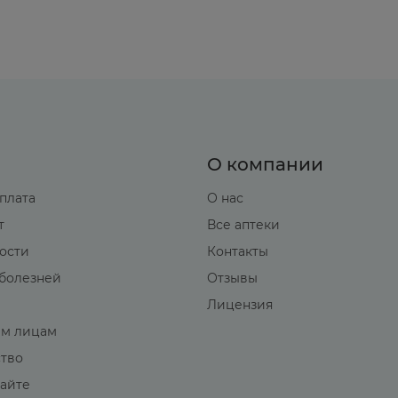
О компании
оплата
О нас
т
Все аптеки
вости
Контакты
болезней
Отзывы
Лицензия
м лицам
ство
сайте