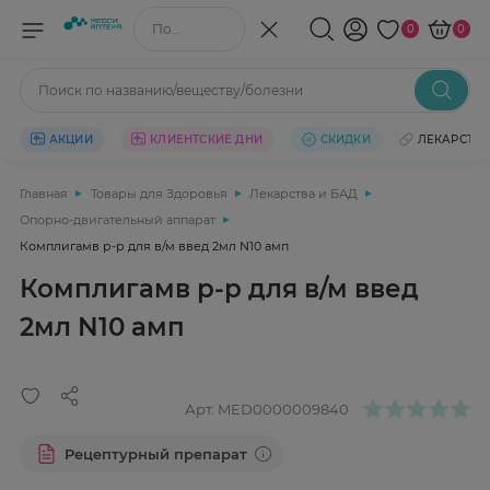
Поиск по названию/веществу
0
0
Поиск по названию/веществу/болезни
АКЦИИ
КЛИЕНТСКИЕ ДНИ
СКИДКИ
ЛЕКАРСТВ
Главная
Товары для Здоровья
Лекарства и БАД
Опорно-двигательный аппарат
Комплигамв р-р для в/м введ 2мл N10 амп
Комплигамв р-р для в/м введ
2мл N10 амп
Арт.
MED0000009840
Рецептурный препарат