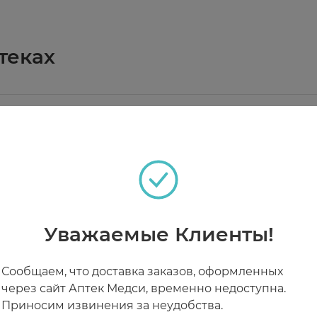
ивной добавки к пище - источника легкоусвояемого 
теках
тов, беременность, кормление грудью. Перед при
день во время еды. Продолжительность приема не ме
РАБОТАЮТ СЕЙЧАС
КРУГЛОСУТОЧНЫЕ
Уважаемые Клиенты!
Сообщаем, что доставка заказов, оформленных
через сайт Аптек Медси, временно недоступна.
Приносим извинения за неудобства.