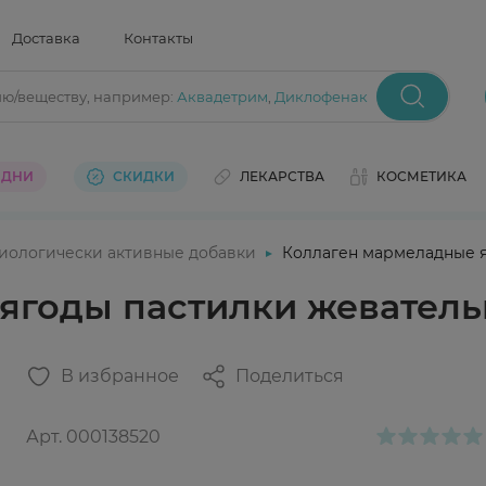
Доставка
Контакты
ию/веществу
, например:
Аквадетрим
,
Диклофенак
 ДНИ
СКИДКИ
ЛЕКАРСТВА
КОСМЕТИКА
иологически активные добавки
Коллаген мармеладные я
ягоды пастилки жеватель
В избранное
Поделиться
Арт.
000138520