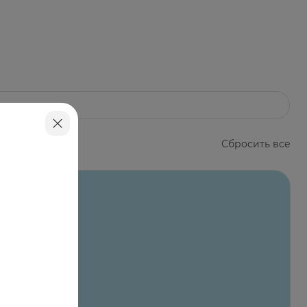
коллагена, дополнительного источника
менением рекомендуется
нее 1 месяца. При необходимости курс
Сбросить все