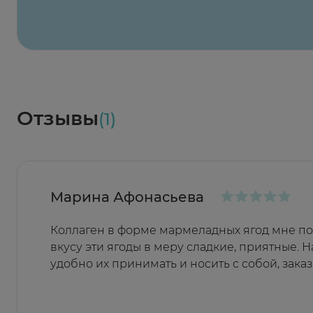
Весь заказ в наличии
сегодня
Заказать здесь
Доставка
Социалочка
Забрать весь заказ ~ 25 мая
Грузинский пер., 3А
Ежедневно 08:00 - 21:00
Отзывы
(1)
Заказать здесь
Марина Афонасьева
Коллаген в форме мармеладных ягод мне по
вкусу эти ягоды в меру сладкие, приятные. 
удобно их принимать и носить с собой, зака