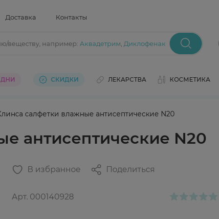
Доставка
Контакты
ию/веществу
, например:
Аквадетрим
,
Диклофенак
 ДНИ
СКИДКИ
ЛЕКАРСТВА
КОСМЕТИКА
Клинса салфетки влажные антисептические N20
ые антисептические N20
В избранное
Поделиться
Арт.
000140928