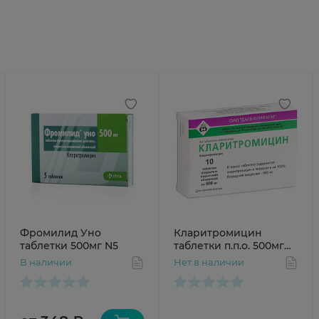
Фромилид Уно
Кларитромицин
таблетки 500мг N5
таблетки п.п.о. 500мг
N10
В наличии
Нет в наличии