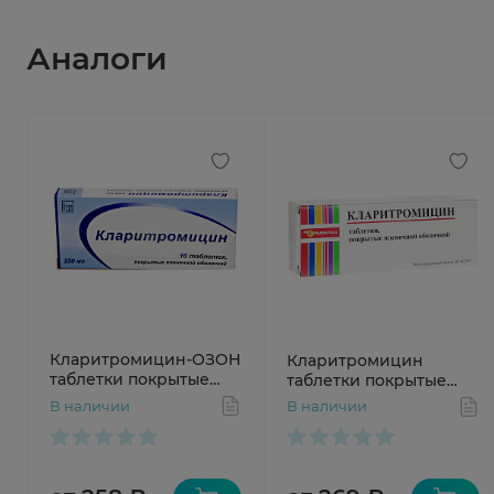
Аналоги
Кларитромицин-ОЗОН
Кларитромицин
таблетки покрытые
таблетки покрытые
пленочной оболочкой
пленочной оболочкой
В наличии
В наличии
250мг №10
250мг №10 Рафарма