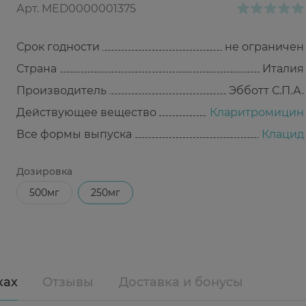
Арт.
MED0000001375
Срок годности
не ограничен
Страна
Италия
Производитель
Эбботт С.П.А.
Действующее вещество
Кларитромицин
Все формы выпуска
Клацид
Дозировка
500мг
250мг
ках
Отзывы
Доставка и бонусы