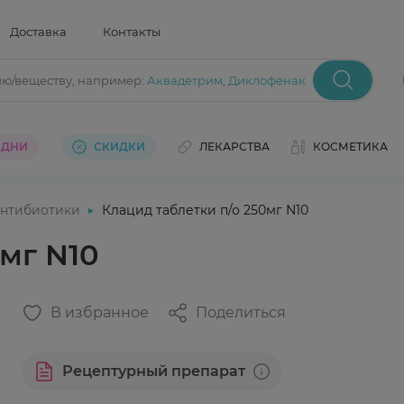
Доставка
Контакты
ию/веществу
, например:
Аквадетрим
,
Диклофенак
 ДНИ
СКИДКИ
ЛЕКАРСТВА
КОСМЕТИКА
нтибиотики
Клацид таблетки п/о 250мг N10
мг N10
В избранное
Поделиться
Рецептурный препарат