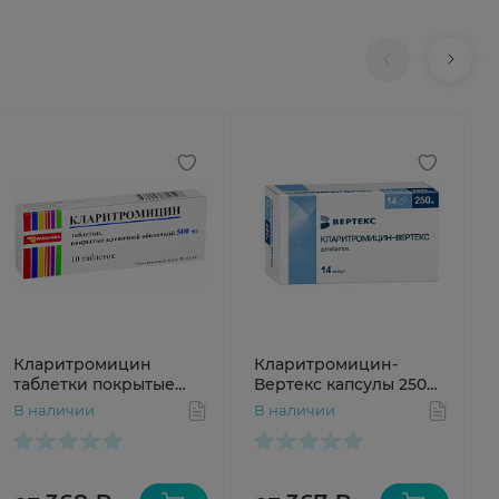
Кларитромицин
Кларитромицин-
таблетки покрытые
Вертекс капсулы 250мг
пленочной оболочкой
N14
В наличии
В наличии
500мг №10 Рафарма