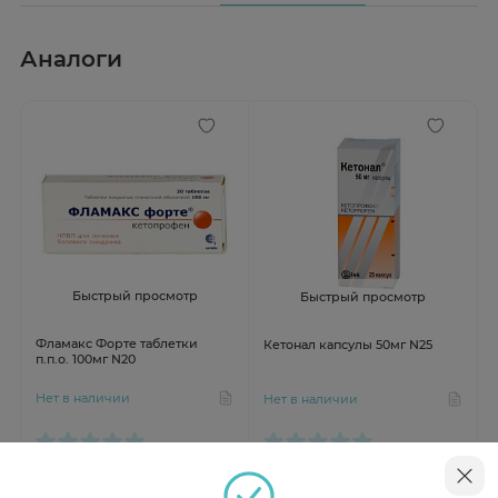
Аналоги
Быстрый просмотр
Быстрый просмотр
Фламакс Форте таблетки
Кетонал капсулы 50мг N25
п.п.о. 100мг N20
Нет в наличии
Нет в наличии