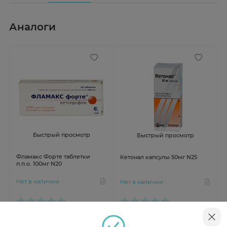
Аналоги
Быстрый просмотр
Быстрый просмотр
Фламакс Форте таблетки
Кетонал капсулы 50мг N25
п.п.о. 100мг N20
Нет в наличии
Нет в наличии