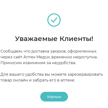
о-Коут тонким слоем и дайте высохнуть. Применять о
олжтельность курса 60-90 дней.
РАБОТАЮТ СЕЙЧАС
КРУГЛОСУТОЧНЫЕ
Уважаемые Клиенты!
Сообщаем, что доставка заказов, оформленных
через сайт Аптек Медси, временно недоступна.
Приносим извинения за неудобства.
Для вашего удобства вы можете зарезервировать
товар онлайн и забрать его в аптеке.
Хорошо