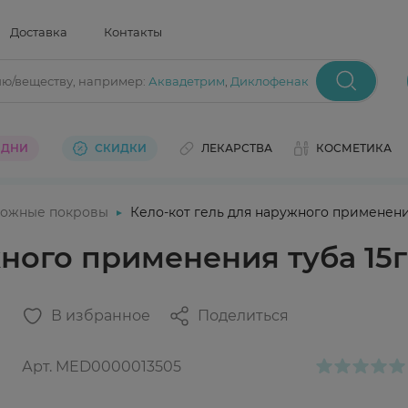
Доставка
Контакты
ию/веществу
, например:
Аквадетрим
,
Диклофенак
 ДНИ
СКИДКИ
ЛЕКАРСТВА
КОСМЕТИКА
ожные покровы
Кело-кот гель для наружного применения
жного применения туба 15г
В избранное
Поделиться
Арт.
MED0000013505