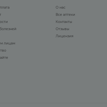
оплата
О нас
т
Все аптеки
вости
Контакты
болезней
Отзывы
Лицензия
м лицам
ство
сайте