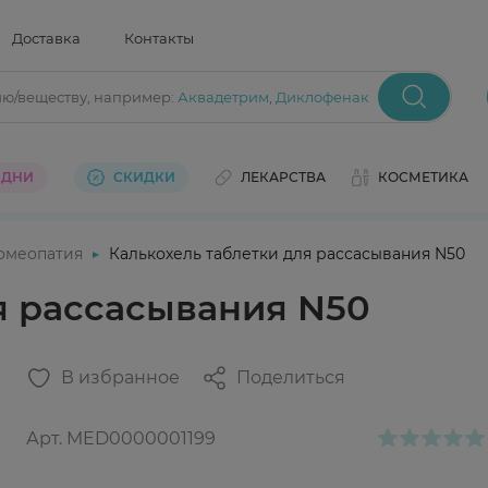
Доставка
Контакты
ию/веществу
, например:
Аквадетрим
,
Диклофенак
 ДНИ
СКИДКИ
ЛЕКАРСТВА
КОСМЕТИКА
омеопатия
Калькохель таблетки для рассасывания N50
я рассасывания N50
В избранное
Поделиться
Арт.
MED0000001199