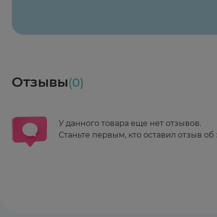
Весь заказ в наличии
сегодня
Заказать здесь
Доставка
Социалочка
Забрать весь заказ ~ 25 мая
Грузинский пер., 3А
Ежедневно 08:00 - 21:00
Отзывы
(0)
Заказать здесь
У данного товара еще нет отзывов.
Станьте первым, кто оставил отзыв об 