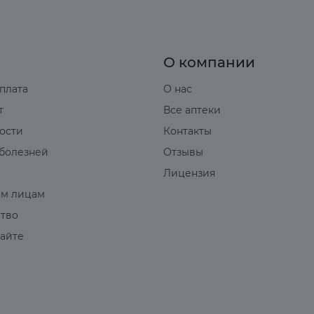
О компании
оплата
О нас
т
Все аптеки
вости
Контакты
болезней
Отзывы
Лицензия
м лицам
ство
сайте