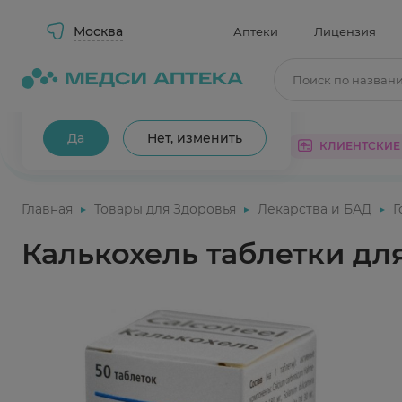
Москва
Аптеки
Лицензия
Поиск по назван
Ваш город Москва?
Да
Нет, изменить
КАТАЛОГ
АКЦИИ
КЛИЕНТСКИЕ
Главная
Товары для Здоровья
Лекарства и БАД
Г
Калькохель таблетки дл