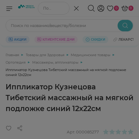
Поиск по названию/веществу
0
0
Поиск по названию/веществу/болезни
АКЦИИ
КЛИЕНТСКИЕ ДНИ
СКИДКИ
ЛЕКАРСТВ
Главная
Товары для Здоровья
Медицинские товары
Ортопедия
Массажеры, аппликаторы
Иппликатор Кузнецова Тибетский массажный на мягкой подложке
синий 12x22см
Иппликатор Кузнецова
Тибетский массажный на мягкой
подложке синий 12x22см
Арт.
000085277