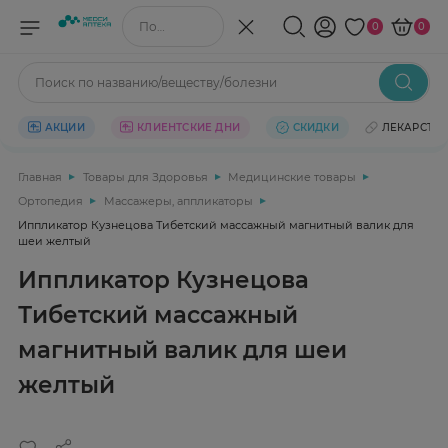
Поиск по названию/веществу
0
0
Поиск по названию/веществу/болезни
АКЦИИ
КЛИЕНТСКИЕ ДНИ
СКИДКИ
ЛЕКАРСТВ
Главная
Товары для Здоровья
Медицинские товары
Ортопедия
Массажеры, аппликаторы
Иппликатор Кузнецова Тибетский массажный магнитный валик для
шеи желтый
Иппликатор Кузнецова
Тибетский массажный
магнитный валик для шеи
желтый