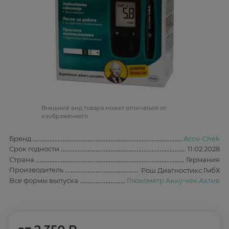
Bнешний вид товара может отличаться от
изображённого
Бренд
Accu-Chek
Срок годности
11.02.2028
Страна
Германия
Производитель
Рош Диагностикс ГмбХ
Все формы выпуска
Глюкометр Акку-чек Актив