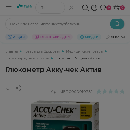
Поиск по названию/веществу
0
0
Поиск по названию/веществу/болезни
АКЦИИ
КЛИЕНТСКИЕ ДНИ
СКИДКИ
ЛЕКАРСТВ
Главная
Товары для Здоровья
Медицинские товары
Глюкометры, тест-полоски
Глюкометр Акку-чек Актив
Глюкометр Акку-чек Актив
Арт.
MED0000010782