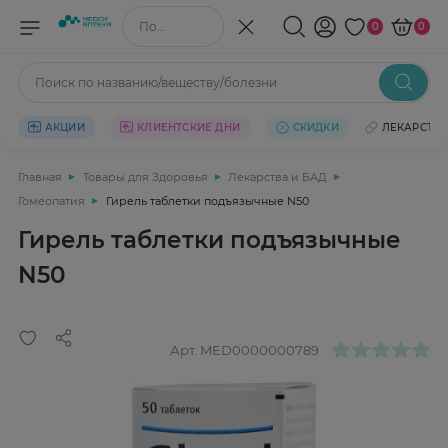
Поиск по названию/веществу
0
0
Поиск по названию/веществу/болезни
АКЦИИ
КЛИЕНТСКИЕ ДНИ
СКИДКИ
ЛЕКАРСТВ
Главная
Товары для Здоровья
Лекарства и БАД
Гомеопатия
Гирель таблетки подъязычные N50
Гирель таблетки подъязычные
N50
Арт.
MED0000000789