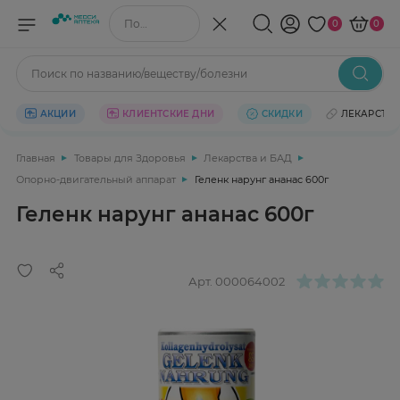
Поиск по названию/веществу
0
0
Поиск по названию/веществу/болезни
АКЦИИ
КЛИЕНТСКИЕ ДНИ
СКИДКИ
ЛЕКАРСТВ
Главная
Товары для Здоровья
Лекарства и БАД
Опорно-двигательный аппарат
Геленк нарунг ананас 600г
Геленк нарунг ананас 600г
Арт.
000064002