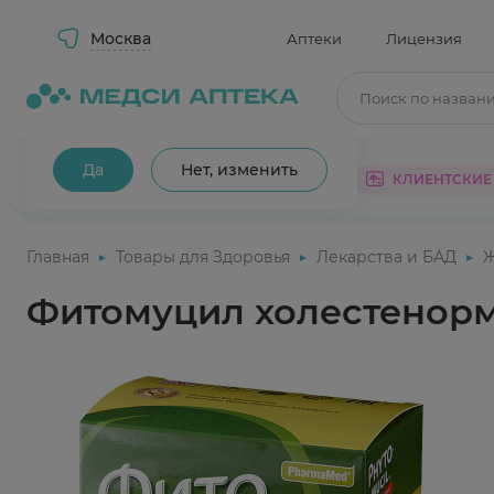
Москва
Аптеки
Лицензия
Поиск по назван
Ваш город Москва?
Да
Нет, изменить
КАТАЛОГ
АКЦИИ
КЛИЕНТСКИЕ
Главная
Товары для Здоровья
Лекарства и БАД
Фитомуцил холестенорм