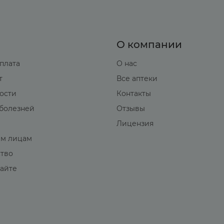
О компании
оплата
О нас
т
Все аптеки
вости
Контакты
болезней
Отзывы
Лицензия
м лицам
ство
сайте