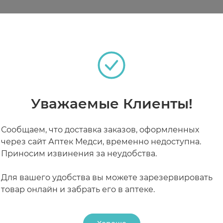
парат не абсорбируется, не оказывает раздражающе
бладанием запоров Функциональные и привычные з
ррой, трещины заднего прохода Недостаточное соде
теках
ов, острые воспалительные заболевания и непрох
Уважаемые Клиенты!
РАБОТАЮТ СЕЙЧАС
КРУГЛОСУТОЧНЫЕ
1-4 раза в день. Порошок предварительно развести в 1
Сообщаем, что доставка заказов, оформленных
ить стаканом воды.
через сайт Аптек Медси, временно недоступна.
Приносим извинения за неудобства.
Для вашего удобства вы можете зарезервировать
товар онлайн и забрать его в аптеке.