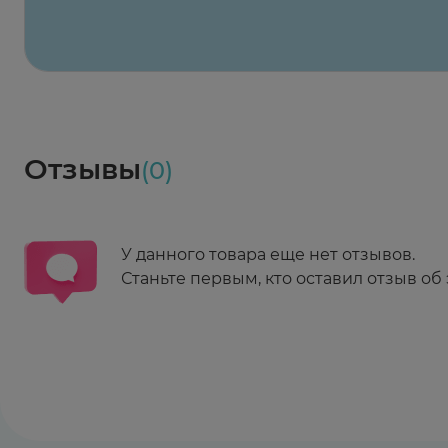
Весь заказ в наличии
сегодня
Заказать здесь
Доставка
Социалочка
Забрать весь заказ ~ 25 мая
Грузинский пер., 3А
Ежедневно 08:00 - 21:00
Отзывы
(0)
Заказать здесь
У данного товара еще нет отзывов.
Станьте первым, кто оставил отзыв об 