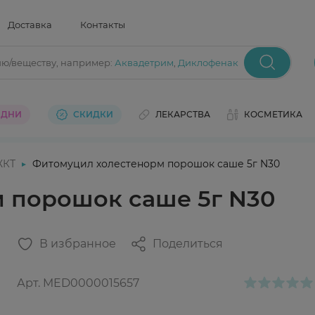
Доставка
Контакты
ию/веществу
, например:
Аквадетрим
,
Диклофенак
 ДНИ
СКИДКИ
ЛЕКАРСТВА
КОСМЕТИКА
ЖКТ
Фитомуцил холестенорм порошок саше 5г N30
 порошок саше 5г N30
В избранное
Поделиться
Арт.
MED0000015657