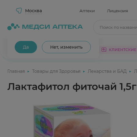
Москва
Аптеки
Лицензия
Поиск по назван
Ваш город Москва?
Да
Нет, изменить
КАТАЛОГ
АКЦИИ
КЛИЕНТСКИЕ
Главная
Товары для Здоровья
Лекарства и БАД
Л
Лактафитол фиточай 1,5