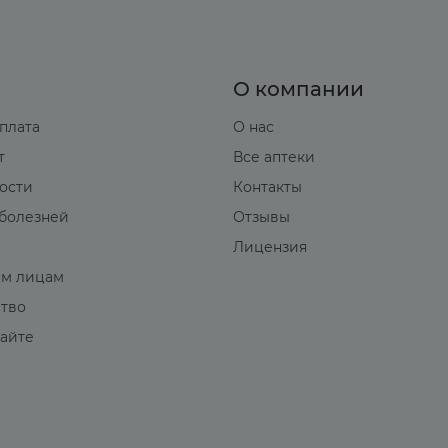
О компании
оплата
О нас
т
Все аптеки
вости
Контакты
болезней
Отзывы
Лицензия
м лицам
ство
сайте