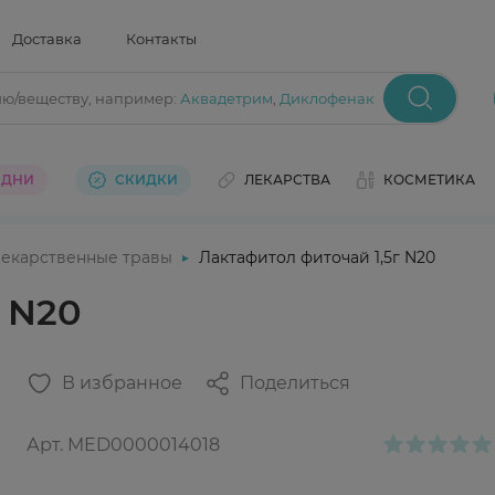
Доставка
Контакты
ию/веществу
, например:
Аквадетрим
,
Диклофенак
 ДНИ
СКИДКИ
ЛЕКАРСТВА
КОСМЕТИКА
екарственные травы
Лактафитол фиточай 1,5г N20
г N20
В избранное
Поделиться
Арт.
MED0000014018