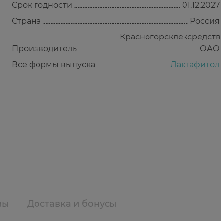
Срок годности
01.12.2027
Страна
Россия
Красногорсклексредств
Производитель
ОАО
Все формы выпуска
Лактафитол
вы
Доставка и бонусы