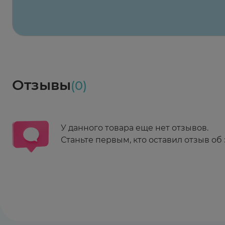
Весь заказ в наличии
сегодня
Заказать здесь
Доставка
Социалочка
Забрать весь заказ ~ 25 мая
Грузинский пер., 3А
Ежедневно 08:00 - 21:00
Отзывы
(0)
Заказать здесь
У данного товара еще нет отзывов.
Станьте первым, кто оставил отзыв об 