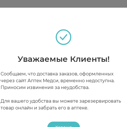
ивной добавки к пище, способствующей усилению с
теках
ов продукта, беременность.
(200 мл), накрыть и настоять 15 минут, принимать по ½
Уважаемые Клиенты!
РАБОТАЮТ СЕЙЧАС
КРУГЛОСУТОЧНЫЕ
ультироваться с врачом.
Сообщаем, что доставка заказов, оформленных
через сайт Аптек Медси, временно недоступна.
Приносим извинения за неудобства.
Для вашего удобства вы можете зарезервировать
товар онлайн и забрать его в аптеке.