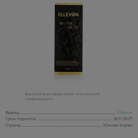
Bнешний вид товара может отличаться от
изображённого
Бренд
Ellevon
Срок годности
26.11.2027
Страна
Южная Корея