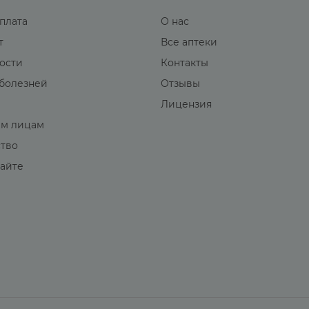
оплата
О нас
т
Все аптеки
вости
Контакты
болезней
Отзывы
Лицензия
м лицам
ство
сайте