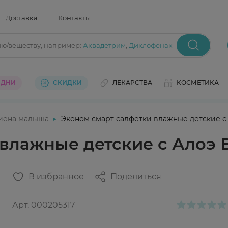
Доставка
Контакты
ию/веществу
, например:
Аквадетрим
,
Диклофенак
 ДНИ
СКИДКИ
ЛЕКАРСТВА
КОСМЕТИКА
гиена малыша
Эконом смарт салфетки влажные детские с
влажные детские с Алоэ 
В избранное
Поделиться
Арт.
000205317