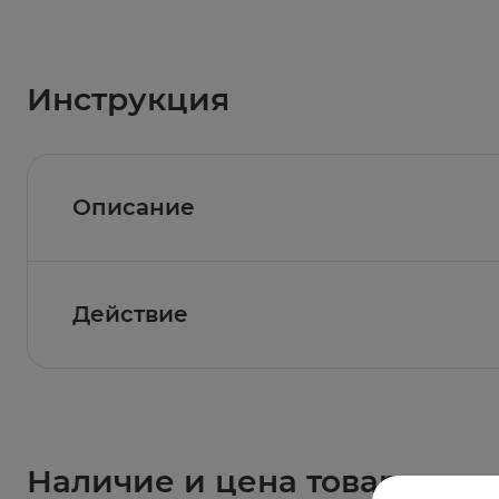
Инструкция
Описание
Влажные детские салфетки SMART ЭКОНОМ бе
успокаивающим и смягчающим действием. Пр
Действие
очищение
Наличие и цена товара в ап