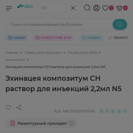
Поиск по названию/веществу
0
0
Поиск по названию/веществу/болезни
АКЦИИ
КЛИЕНТСКИЕ ДНИ
СКИДКИ
ЛЕКАРСТВ
Главная
Товары для Здоровья
Лекарства и БАД
Гомеопатия
Эхинацея композитум СН раствор для инъекций 2,2мл N5
Эхинацея композитум СН
раствор для инъекций 2,2мл N5
Арт.
MED0000015116
Рецептурный препарат