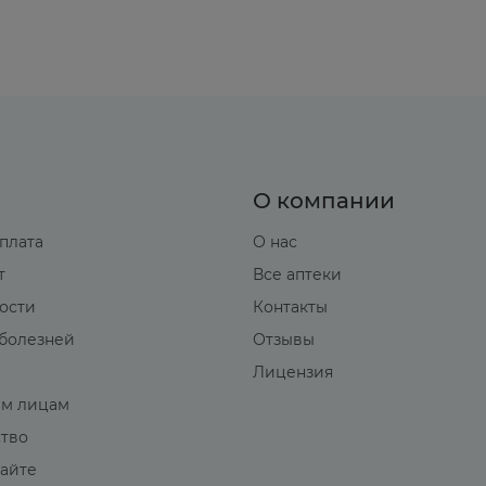
О компании
оплата
О нас
т
Все аптеки
вости
Контакты
болезней
Отзывы
Лицензия
м лицам
ство
сайте