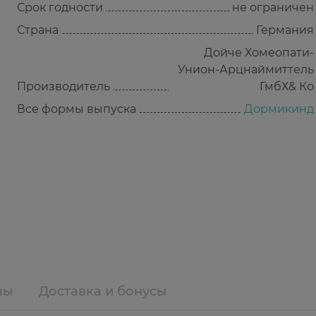
Срок годности
не ограничен
Страна
Германия
Дойче Хомеопати-
Унион-Арцнаймиттель
Производитель
ГмбХ& Ко
Все формы выпуска
Дормикинд
вы
Доставка и бонусы