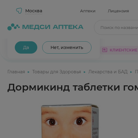
Москва
Аптеки
Лицензия
Поиск по назван
Ваш город Москва?
Да
Нет, изменить
КАТАЛОГ
АКЦИИ
КЛИЕНТСКИЕ
Главная
Товары для Здоровья
Лекарства и БАД
П
Дормикинд таблетки го