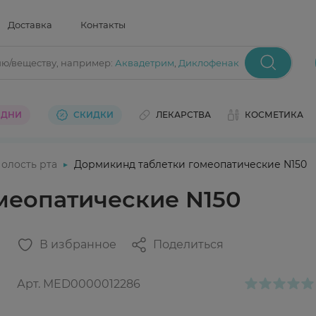
Доставка
Контакты
ию/веществу
, например:
Аквадетрим
,
Диклофенак
 ДНИ
СКИДКИ
ЛЕКАРСТВА
КОСМЕТИКА
олость рта
Дормикинд таблетки гомеопатические N150
меопатические N150
В избранное
Поделиться
Арт.
MED0000012286