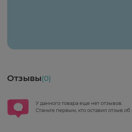
Х2
Максавит
2 424 ₽
824 ₽
824 ₽
824 ₽
824 ₽
8
2-й Боткинский пр., 5, корп. 3
Пн-Пт 08:00 - 21:00
Сб,Вс 09:00-21:00
Выберите дату доставки
Весь заказ в наличии
сегодня
Заказать здесь
Доставка
Социалочка
Забрать весь заказ ~ 25 мая
Грузинский пер., 3А
Ежедневно 08:00 - 21:00
Отзывы
(0)
Заказать здесь
У данного товара еще нет отзывов.
Станьте первым, кто оставил отзыв об 