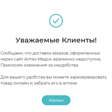
 протез.
и, не слишком близко к краям протеза.
а.
РАБОТАЮТ СЕЙЧАС
КРУГЛОСУТОЧНЫЕ
но прижмите, сомкните челюсти на несколько секунд 
Уважаемые Клиенты!
Сообщаем, что доставка заказов, оформленных
через сайт Аптек Медси, временно недоступна.
Приносим извинения за неудобства.
Для вашего удобства вы можете зарезервировать
товар онлайн и забрать его в аптеке.
Хорошо