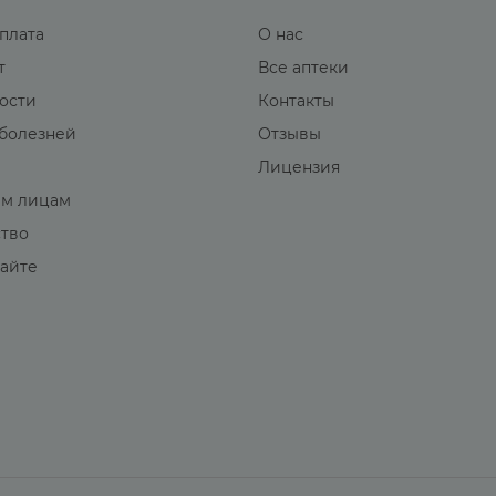
оплата
О нас
т
Все аптеки
вости
Контакты
болезней
Отзывы
Лицензия
м лицам
ство
сайте