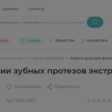
Доставка
Контакты
ию/веществу
, например:
Аквадетрим
,
Диклофенак
 ДНИ
СКИДКИ
ЛЕКАРСТВА
КОСМЕТИКА
 полости рта
Уход за протезами
Корега крем для фикс
ции зубных протезов экст
В избранное
Поделиться
Арт.
VLP124812