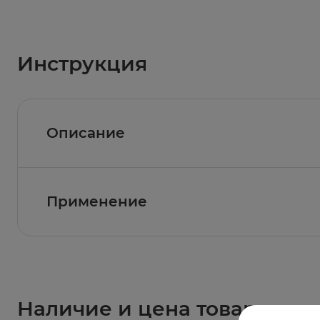
Инструкция
Описание
Применение
Состав
Poly(methylvinylether/maleic acid) sodium-calciu
peppermint, spray dried spearmint, erythrosine 
Показание к применению
Даже если ваш зубной протез хорошо подогн
Результат
дискомфорта. Клинически доказано, что кре
Средство для фиксации зубных протезов Кор
всего дня и имеет легкий мятный вкус, кото
Наличие и цена товара в ап