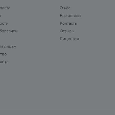
оплата
О нас
т
Все аптеки
вости
Контакты
болезней
Отзывы
Лицензия
м лицам
ство
сайте