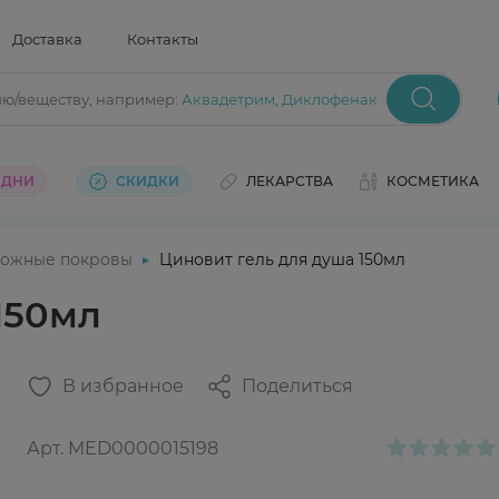
Доставка
Контакты
ию/веществу
, например:
Аквадетрим
,
Диклофенак
 ДНИ
СКИДКИ
ЛЕКАРСТВА
КОСМЕТИКА
ожные покровы
Циновит гель для душа 150мл
150мл
В избранное
Поделиться
Арт.
MED0000015198