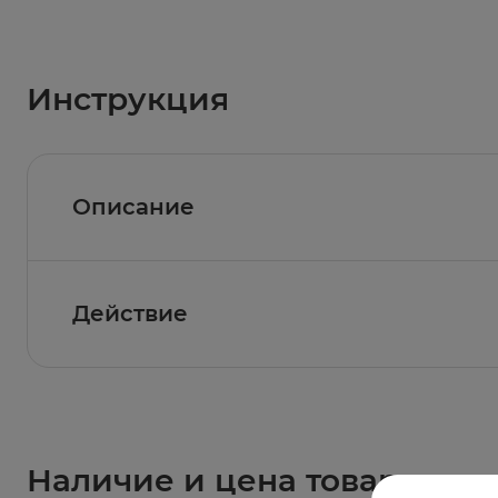
Инструкция
Описание
Уход за кожей тела и лица при псориазе, ат
других грибковых заболеваниях кожи (для пр
Действие
увлажнение
очищение
Наличие и цена товара в ап