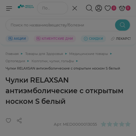
Поиск по названию/веществу
0
0
Поиск по названию/веществу/болезни
АКЦИИ
КЛИЕНТСКИЕ ДНИ
СКИДКИ
ЛЕКАРСТВ
Главная
Товары для Здоровья
Медицинские товары
Ортопедия
Колготки, чулки, гольфы
Чулки RELAXSAN антиэмболические с открытым носком S белый
Чулки RELAXSAN
антиэмболические с открытым
носком S белый
Арт.
MED0000013055