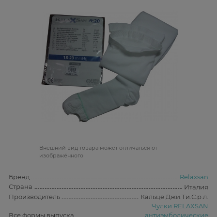
Bнешний вид товара может отличаться от
изображённого
Бренд
Relaxsan
Страна
Италия
Производитель
Кальце Джи.Ти.С.р.л.
Чулки RELAXSAN
Все формы выпуска
антиэмболические