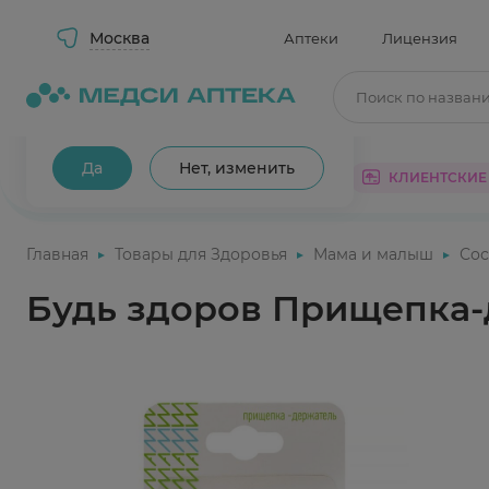
Москва
Аптеки
Лицензия
Поиск по назван
Ваш город Москва?
Да
Нет, изменить
КАТАЛОГ
АКЦИИ
КЛИЕНТСКИЕ
Главная
Товары для Здоровья
Мама и малыш
Сос
Будь здоров Прищепка-