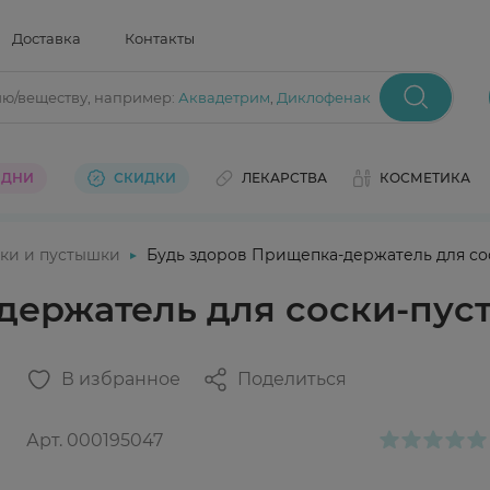
Доставка
Контакты
ию/веществу
, например:
Аквадетрим
,
Диклофенак
 ДНИ
СКИДКИ
ЛЕКАРСТВА
КОСМЕТИКА
ки и пустышки
Будь здоров Прищепка-держатель для сос
держатель для соски-пуст
В избранное
Поделиться
Арт.
000195047