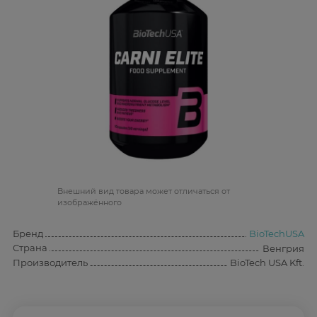
Bнешний вид товара может отличаться от
изображённого
Бренд
BioTechUSA
Страна
Венгрия
Производитель
BioTech USA Kft.