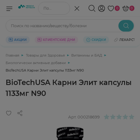
Поиск по названию/веществу
0
0
Поиск по названию/веществу/болезни
АКЦИИ
КЛИЕНТСКИЕ ДНИ
СКИДКИ
ЛЕКАРСТВ
Главная
Товары для Здоровья
Витамины и БАД
Биологически активные добавки
BioTechUSA Карни Элит капсулы 1133мг N90
BioTechUSA Карни Элит капсулы
1133мг N90
Арт.
000218699