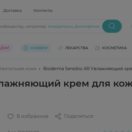
Доставка
Контакты
ию/веществу
, например:
Аквадетрим
,
Диклофенак
 ДНИ
СКИДКИ
ЛЕКАРСТВА
КОСМЕТИКА
твительная кожа
Bioderma Sensibio AR Увлажняющий кре
Увлажняющий крем для ко
В избранное
Поделиться