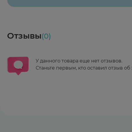
Заказать здесь
Доставка
Социалочка
Забрать весь заказ ~ 25 мая
Грузинский пер., 3А
Ежедневно 08:00 - 21:00
Отзывы
(0)
Заказать здесь
У данного товара еще нет отзывов.
Станьте первым, кто оставил отзыв об 