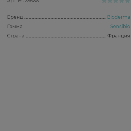
Арт.
B028688
Бренд
Bioderma
Гамма
Sensibio
Страна
Франция