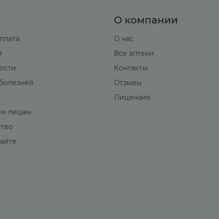
О компании
оплата
О нас
т
Все аптеки
вости
Контакты
болезней
Отзывы
Лицензия
м лицам
ство
сайте