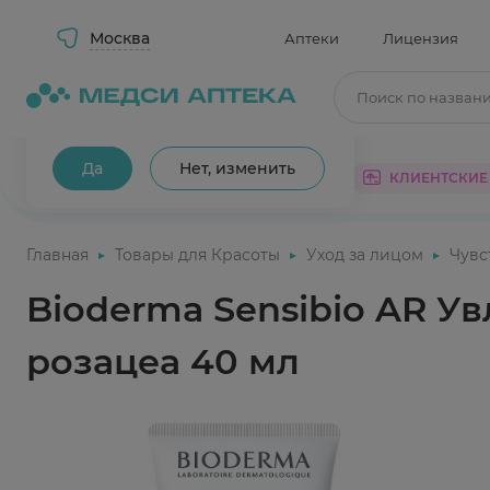
Москва
Аптеки
Лицензия
Поиск по назван
Ваш город Москва?
Да
Нет, изменить
КАТАЛОГ
АКЦИИ
КЛИЕНТСКИЕ
Главная
Товары для Красоты
Уход за лицом
Чувс
Bioderma Sensibio AR 
розацеа 40 мл