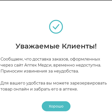
добный дерматит и др.), применяется в том числе п
теках
ение. Запатентованная формула Rosactiv ® воздейс
оянного покраснения), обеспечивая длительный "ус
ная, сухая и чувствительная к внешним воздействиям 
РАБОТАЮТ СЕЙЧАС
КРУГЛОСУТОЧНЫЕ
Уважаемые Клиенты!
ствия этих факторов.
но очищенную сухую кожу (рекомендуется применени
дать немного впитаться. При явлениях выраженного
био Форте, обеспечивающим быстрый успокаивающий
Сообщаем, что доставка заказов, оформленных
средства для защиты кожи от УФО для реактивной и 
через сайт Аптек Медси, временно недоступна.
ым действием.
Приносим извинения за неудобства.
Для вашего удобства вы можете зарезервировать
товар онлайн и забрать его в аптеке.
Хорошо