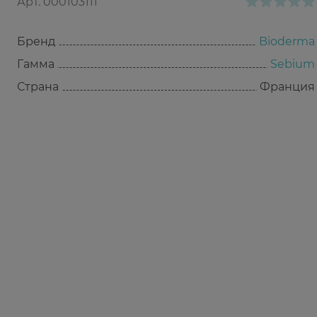
Арт.
000103111
Бренд
Bioderma
Гамма
Sebium
Страна
Франция