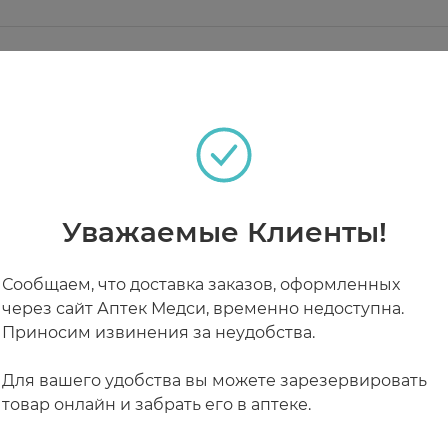
SULFATE, COPPER SULFATE, GINKGO BILOBA LEAF EXT
E, SODIUM CHLORIDE, PROPYLENE GLYCOL, SODIUM HY
теках
 помассировать и тщательно смыть водой.
Уважаемые Клиенты!
РАБОТАЮТ СЕЙЧАС
КРУГЛОСУТОЧНЫЕ
Сообщаем, что доставка заказов, оформленных
через сайт Аптек Медси, временно недоступна.
Приносим извинения за неудобства.
Для вашего удобства вы можете зарезервировать
товар онлайн и забрать его в аптеке.