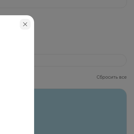
RACT, PEG-90 GLYCERYL ISOSTEARATE,
DROXIDE, FRAGRANCE (PARFUM). [BI 418]
Сбросить все