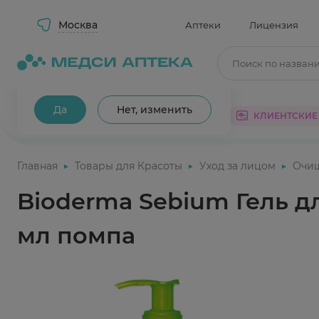
Москва
Аптеки
Лицензия
Поиск по назван
Ваш город Москва?
Да
Нет, изменить
КАТАЛОГ
АКЦИИ
КЛИЕНТСКИЕ
Главная
Товары для Красоты
Уход за лицом
Очи
Bioderma Sebium Гель 
мл помпа