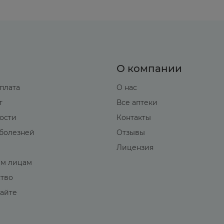
О компании
оплата
О нас
т
Все аптеки
вости
Контакты
болезней
Отзывы
Лицензия
м лицам
ство
сайте