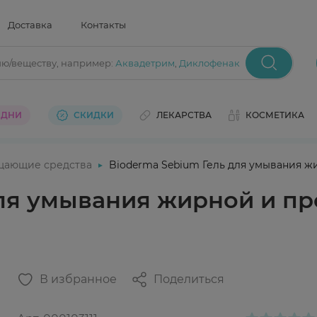
Доставка
Контакты
ию/веществу
, например:
Аквадетрим
,
Диклофенак
 ДНИ
СКИДКИ
ЛЕКАРСТВА
КОСМЕТИКА
щающие средства
Bioderma Sebium Гель для умывания ж
для умывания жирной и п
В избранное
Поделиться