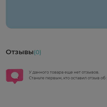
2-й Боткинский пр., 5, корп. 3
Пн-Пт 08:00 - 21:00
Сб,Вс 09:00-21:00
Выберите дату доставки
Весь заказ в наличии
сегодня
Заказать здесь
Доставка
Социалочка
Забрать весь заказ ~ 25 мая
Грузинский пер., 3А
Ежедневно 08:00 - 21:00
Отзывы
(0)
Заказать здесь
У данного товара еще нет отзывов.
Станьте первым, кто оставил отзыв об 