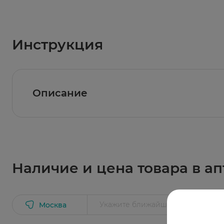
Инструкция
Описание
Липкий бинт БИНТЛИ изготовлен из неткано
эластичный липкий бинт повышенной драпируе
паропроницаемости липкий бинт БИНТЛИ созд
используемый клей снижает до минимума ве
необходимо снять перед наклеиванием бинта
Комфортные условия для раны и кожи вокру
Наличие и цена товара в ап
Москва