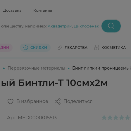
Доставка
Контакты
ию/веществу
, например:
Аквадетрим
,
Диклофенак
 ДНИ
СКИДКИ
ЛЕКАРСТВА
КОСМЕТИКА
ы
Перевязочные материалы
Бинт липкий проницаемый
ый Бинтли-Т 10смх2м
В избранное
Поделиться
Арт.
MED0000015513