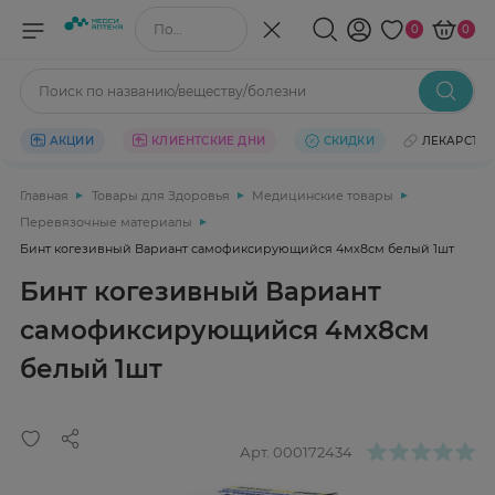
Поиск по названию/веществу
0
0
Поиск по названию/веществу/болезни
АКЦИИ
КЛИЕНТСКИЕ ДНИ
СКИДКИ
ЛЕКАРСТВ
Главная
Товары для Здоровья
Медицинские товары
Перевязочные материалы
Бинт когезивный Вариант самофиксирующийся 4мх8см белый 1шт
Бинт когезивный Вариант
самофиксирующийся 4мх8см
белый 1шт
Арт.
000172434