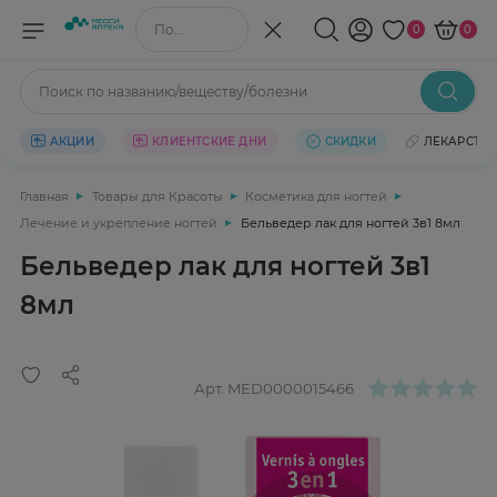
Поиск по названию/веществу
0
0
Поиск по названию/веществу/болезни
АКЦИИ
КЛИЕНТСКИЕ ДНИ
СКИДКИ
ЛЕКАРСТВ
Главная
Товары для Красоты
Косметика для ногтей
Лечение и укрепление ногтей
Бельведер лак для ногтей 3в1 8мл
Бельведер лак для ногтей 3в1
8мл
Арт.
MED0000015466