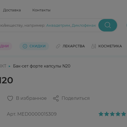
Доставка
Контакты
ию/веществу
, например:
Аквадетрим
,
Диклофенак
 ДНИ
СКИДКИ
ЛЕКАРСТВА
КОСМЕТИКА
ЖКТ
Бак-сет форте капсулы N20
N20
В избранное
Поделиться
Арт.
MED0000015309