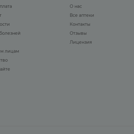
оплата
О нас
т
Все аптеки
вости
Контакты
болезней
Отзывы
Лицензия
м лицам
ство
сайте