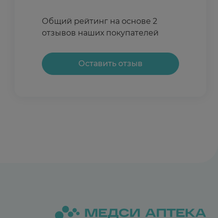
аукаться, главное все строго по инструкции дав
глотать капсулы, потому что они раскрываются 
Общий рейтинг на основе 2
такой же.
отзывов наших покупателей
Оставить отзыв
Отзыв полезен?
0
0