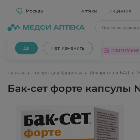
Москва
Аптеки
Лицензия
Поиск по назван
Ваш город Москва?
Да
Нет, изменить
КАТАЛОГ
АКЦИИ
КЛИЕНТСКИЕ
Главная
Товары для Здоровья
Лекарства и БАД
Бак-сет форте капсулы 