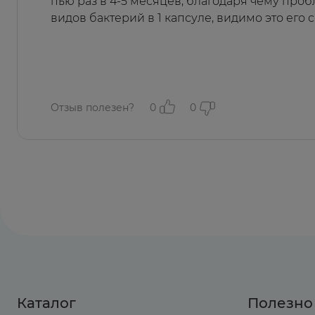
пью раз в 4-5 месяцев, благодаря чему пробл
активности и жизнеспособности.
видов бактерий в 1 капсуле, видимо это его 
Отзыв полезен?
0
0
Каталог
Полезно