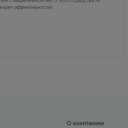
ем с кишечником нет. У этого средства 14
секрет эффективности)
О компании