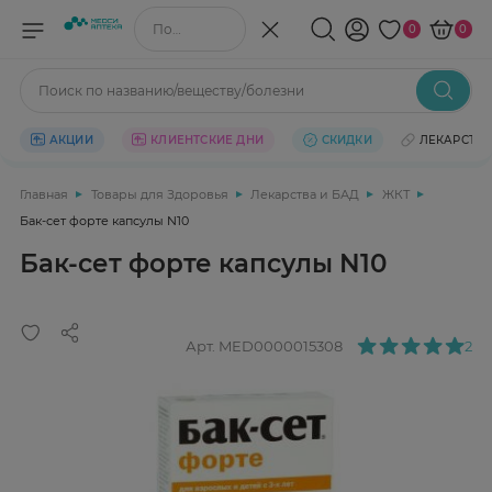
Поиск по названию/веществу
0
0
Поиск по названию/веществу/болезни
АКЦИИ
КЛИЕНТСКИЕ ДНИ
СКИДКИ
ЛЕКАРСТВ
Главная
Товары для Здоровья
Лекарства и БАД
ЖКТ
Бак-сет форте капсулы N10
Бак-сет форте капсулы N10
Арт.
MED0000015308
2