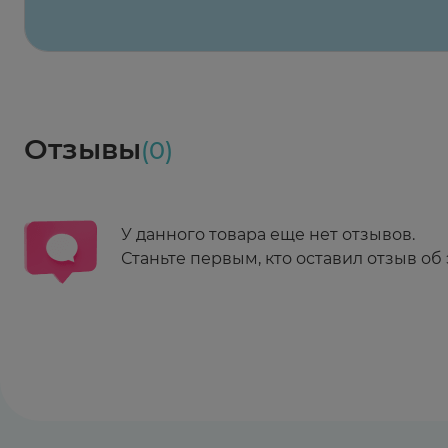
Заказать здесь
Доставка
Социалочка
Забрать весь заказ ~ 25 мая
Грузинский пер., 3А
Ежедневно 08:00 - 21:00
Отзывы
(0)
Заказать здесь
У данного товара еще нет отзывов.
Станьте первым, кто оставил отзыв об 