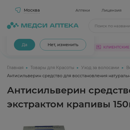
Москва
Аптеки
Лицензия
Поиск по назван
Ваш город Москва?
Да
Нет, изменить
КАТАЛОГ
АКЦИИ
КЛИЕНТСКИЕ
Главная
Товары для Красоты
Уход за волосами
В
Антисильверин средство для восстановления натуральн
Антисильверин средство
экстрактом крапивы 15