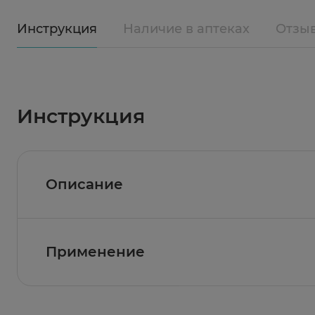
Инструкция
Наличие в аптеках
Отзы
Инструкция
Описание
Антисильверин - средство для восстановлен
Применение
Антисильверин действует мягко, но эффекти
незаметно для окружающих приобретает свой
резким, пока, наконец, они совершенно не 
первоначальный цвет.