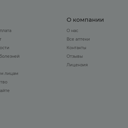
О компании
оплата
О нас
т
Все аптеки
вости
Контакты
болезней
Отзывы
Лицензия
м лицам
ство
сайте