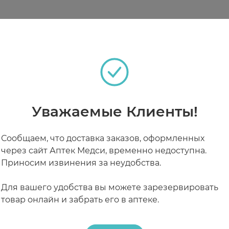
теках
рошо встряхните флакон.
глицерин, сера, хлористый аммоний, цитрат висмута, 
ентрат коллоидного серебра.
ьшое количество средства Антисильверин и нанесите
седых волос смачивайте обильнее.
РАБОТАЮТ СЕЙЧАС
КРУГЛОСУТОЧНЫЕ
номерного распределения и оставьте на волосах на 
Уважаемые Клиенты!
Сообщаем, что доставка заказов, оформленных
о в инструкции, до тех пор, пока Ваши волосы не п
через сайт Аптек Медси, временно недоступна.
а 1-2 раза в неделю.
Приносим извинения за неудобства.
 белье.
Для вашего удобства вы можете зарезервировать
товар онлайн и забрать его в аптеке.