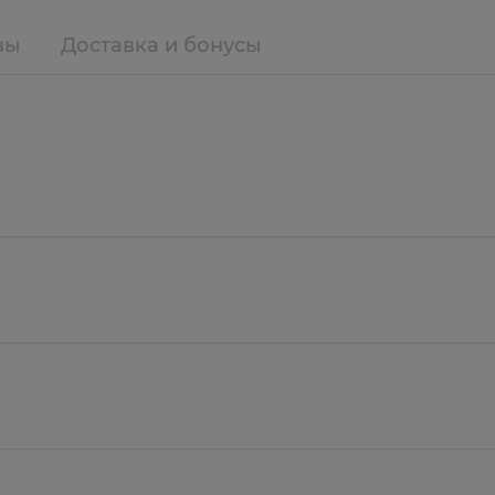
вы
Доставка и бонусы
ия натурального цвета волос.
вно: после первых применений волосы слегка желтею
 естественный цвет, количество седых волос умень
сливаются с общей массой волос. Таким образом, Ан