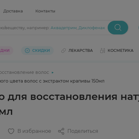
Доставка
Контакты
ию/веществу
, например:
Аквадетрим
,
Диклофенак
 ДНИ
СКИДКИ
ЛЕКАРСТВА
КОСМЕТИКА
осстановление волос
ого цвета волос с экстрактом крапивы 150мл
 для восстановления нат
0мл
В избранное
Поделиться