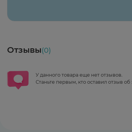
Весь заказ в наличии
сегодня
Заказать здесь
Доставка
Социалочка
Забрать весь заказ ~ 25 мая
Грузинский пер., 3А
Ежедневно 08:00 - 21:00
Отзывы
(0)
Заказать здесь
У данного товара еще нет отзывов.
Станьте первым, кто оставил отзыв об 