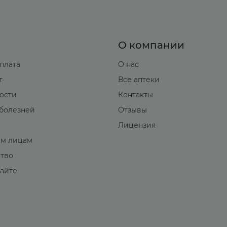
О компании
оплата
О нас
т
Все аптеки
вости
Контакты
болезней
Отзывы
Лицензия
м лицам
ство
сайте