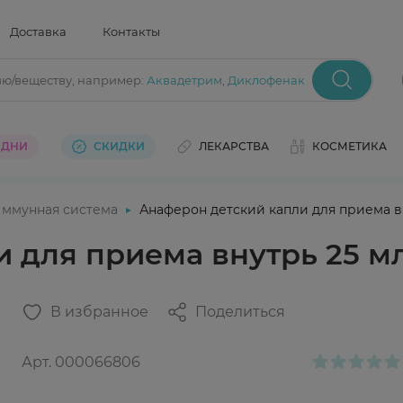
Доставка
Контакты
ию/веществу
, например:
Аквадетрим
,
Диклофенак
 ДНИ
СКИДКИ
ЛЕКАРСТВА
КОСМЕТИКА
ммунная система
Анаферон детский капли для приема в
 для приема внутрь 25 м
В избранное
Поделиться
Арт.
000066806