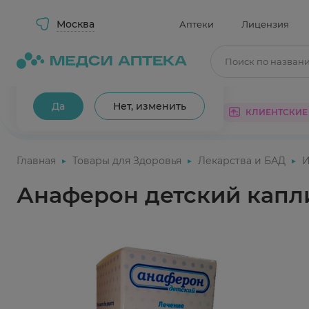
Москва
Аптеки
Лицензия
Поиск по назван
Ваш город Москва?
Да
Нет, изменить
КАТАЛОГ
АКЦИИ
КЛИЕНТСКИЕ
Главная
Товары для Здоровья
Лекарства и БАД
И
Анаферон детский капли