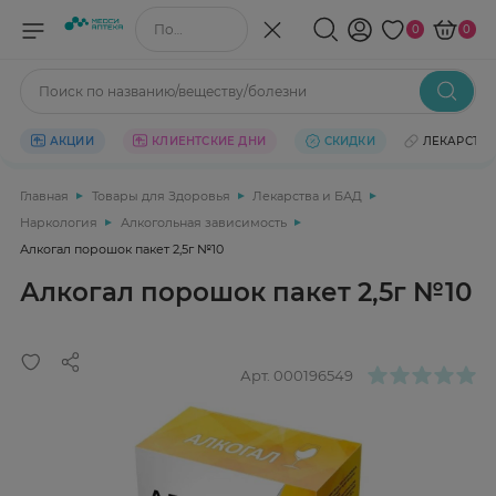
Поиск по названию/веществу
0
0
Поиск по названию/веществу/болезни
АКЦИИ
КЛИЕНТСКИЕ ДНИ
СКИДКИ
ЛЕКАРСТВ
Главная
Товары для Здоровья
Лекарства и БАД
Наркология
Алкогольная зависимость
Алкогал порошок пакет 2,5г №10
Алкогал порошок пакет 2,5г №10
Арт.
000196549