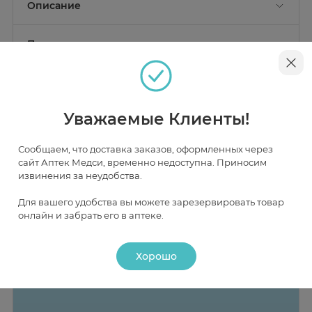
Описание
Леденцы способствуют повышению защитных
функций организма, обладают
Применение
иммуномодулирующими свойствами.
Рекомендации по применению
Наличие и цена товара в аптеках
Уважаемые Клиенты!
Взрослым - по 1 леденцу не более 5 раз в день с
интервалом 2 часа, держать во рту до полного
рассасывания, не разжевывая.
Сообщаем, что доставка заказов, оформленных через
Москва
сайт Аптек Медси, временно недоступна. Приносим
извинения за неудобства.
В НАЛИЧИИ
ЧАСТИЧНО В НАЛИЧИИ
ПОД ЗАКАЗ
Для вашего удобства вы можете зарезервировать товар
онлайн и забрать его в аптеке.
Хорошо