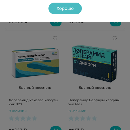
В наличии
В наличии
Хорошо
от 280 ₽
от 96 ₽
Быстрый просмотр
Быстрый просмотр
Лоперамид Реневал капсулы
Лоперамид Велфарм капсулы
2мг N20
2мг N20
В наличии
В наличии
от 142 ₽
от 91 ₽