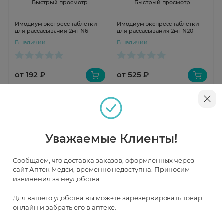
Быстрый просмотр
Быстрый просмотр
Имодиум экспресс таблетки
Имодиум экспресс таблетки
для рассасывания 2мг N6
для рассасывания 2мг N20
В наличии
В наличии
от 192 ₽
от 525 ₽
Уважаемые Клиенты!
Сообщаем, что доставка заказов, оформленных через
сайт Аптек Медси, временно недоступна. Приносим
извинения за неудобства.
Быстрый просмотр
Быстрый просмотр
Для вашего удобства вы можете зарезервировать товар
онлайн и забрать его в аптеке.
Имодиум экспресс таблетки
Лоперамид-Акри капсулы 2мг
для рассасывания 2мг N10
N20