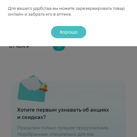
Быстрый просмотр
Для вашего удобства вы можете зарезервировать товар
онлайн и забрать его в аптеке.
Глимепирид Канон таблетки
4мг N30
В наличии
Хорошо
от 404 ₽
Хотите первым узнавать об акциях
и скидках?
Пришлем только лучшие предложения,
подобранные специально для вас