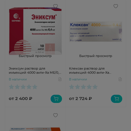
Быстрый просмотр
Быстрый просмотр
Эниксум раствор для
Клексан раствор для
инъекций 4000 анти-Ха МЕ/0,4
инъекций 4000 анти-Ха
мл 0,4мл №10 ампул
МЕ/0,4мл N9 шпр
В наличии
В наличии
Фармстандарт
от 2 400 ₽
от 2 724 ₽