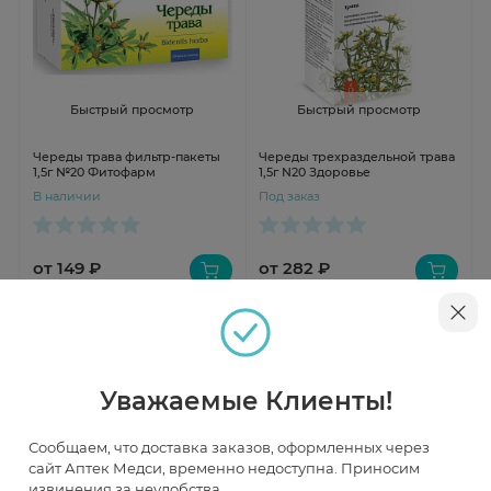
Быстрый просмотр
Быстрый просмотр
Череды трава фильтр-пакеты
Череды трехраздельной трава
1,5г №20 Фитофарм
1,5г N20 Здоровье
В наличии
Под заказ
от 149 ₽
от 282 ₽
Уважаемые Клиенты!
Сообщаем, что доставка заказов, оформленных через
сайт Аптек Медси, временно недоступна. Приносим
извинения за неудобства.