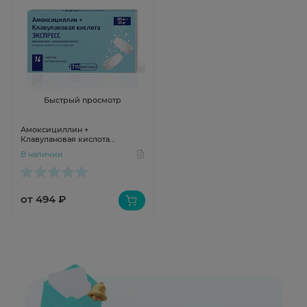
Быстрый просмотр
Амоксициллин +
Клавулановая кислота
Экспресс таблетки
В наличии
диспергируемые 875мг+125мг
N14
от 494 ₽