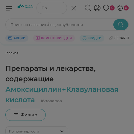
Поиск по названию/веществу
0
0
Поиск по названию/веществу/болезни
АКЦИИ
КЛИЕНТСКИЕ ДНИ
СКИДКИ
ЛЕКАРСТВ
Главная
Препараты и лекарства,
содержащие
Амоксициллин+Клавулановая
кислота
Фильтр
По популярности