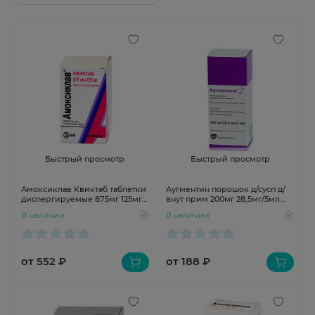
Быстрый просмотр
Быстрый просмотр
Амоксиклав Квиктаб таблетки
Аугментин порошок д/сусп д/
диспергируемые 875мг 125мг
внут прим 200мг 28,5мг/5мл
N14
7,7гN1
В наличии
В наличии
от 552 ₽
от 188 ₽