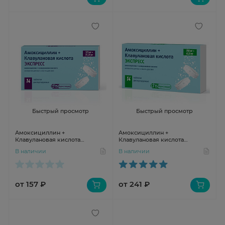
Быстрый просмотр
Быстрый просмотр
Амоксициллин +
Амоксициллин +
Клавулановая кислота
Клавулановая кислота
Экспресс таблетки
Экспресс таблетки
В наличии
В наличии
диспергируемые 125мг+31,25мг
диспергируемые 250мг+62,5мг
N14
N14
от 157 ₽
от 241 ₽