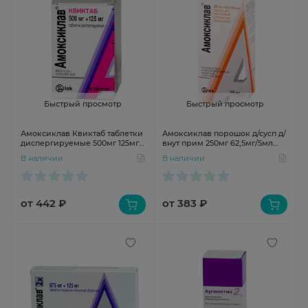
Быстрый просмотр
Быстрый просмотр
Амоксиклав Квиктаб таблетки
Амоксиклав порошок д/сусп д/
диспергируемые 500мг 125мг
внут прим 250мг 62,5мг/5мл
N14
20Дз 25г N1
В наличии
В наличии
от 442 ₽
от 383 ₽