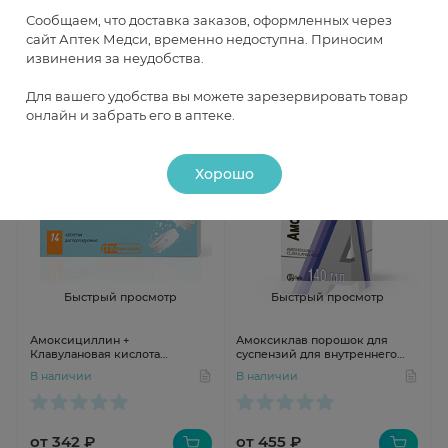
В наличии
В наличии
Сообщаем, что доставка заказов, оформленных через
сайт Аптек Медси, временно недоступна. Приносим
извинения за неудобства.
от 729 ₽
от 305 ₽
Для вашего удобства вы можете зарезервировать товар
онлайн и забрать его в аптеке.
Хорошо
Быстрый просмотр
Быстрый просмотр
Амоксициллин +
Амоксиклав порошок для
Клавулановая кислота
суспензий для внутреннего
Экспресс таблетки
применения 400мг + 57мг/5мл
В наличии
В наличии
диспергируемые 500мг+125мг
22г N1
N14
от 342 ₽
от 455 ₽