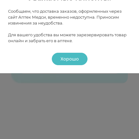
Сообщаем, что доставка заказов, оформленных через
сайт Аптек Медси, временно недоступна. Приносим
извинения за неудобства.
Хотите первым узнавать об акциях
и скидках?
Для вашего удобства вы можете зарезервировать товар
онлайн и забрать его в аптеке.
Пришлем только лучшие предложения,
подобранные специально для вас
Хорошо