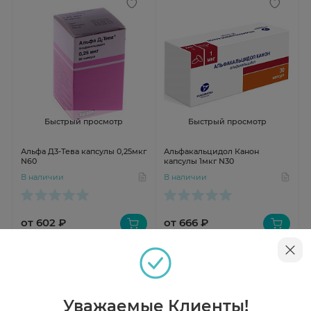
Быстрый просмотр
Быстрый просмотр
Альфа Д3-Тева капсулы 0,25мкг
Альфакальцидол Канон
N60
капсулы 1мкг N30
В наличии
В наличии
от 602 ₽
от 666 ₽
Уважаемые Клиенты!