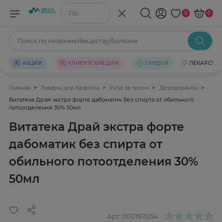
Поиск по названию/веществу
0
0
Поиск по названию/веществу/болезни
АКЦИИ
КЛИЕНТСКИЕ ДНИ
СКИДКИ
ЛЕКАРСТВ
Главная
Товары для Красоты
Уход за телом
Дезодоранты
Витатека Драй экстра форте дабоматик без спирта от обильного
потоотделения 30% 50мл
Витатека Драй экстра форте
дабоматик без спирта от
обильного потоотделения 30%
50мл
Арт.
000167054