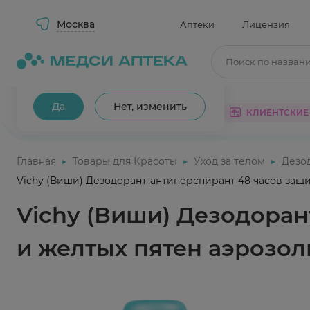
Москва
Аптеки
Лицензия
Поиск по назван
Ваш город Москва?
Да
Нет, изменить
КАТАЛОГ
АКЦИИ
КЛИЕНТСКИЕ
Главная
Товары для Красоты
Уход за телом
Дезо
Vichy (Виши) Дезодорант-антиперспирант 48 часов защи
Vichy (Виши) Дезодоран
и желтых пятен аэрозоль