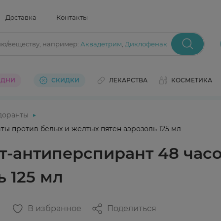
Доставка
Контакты
ию/веществу
, например:
Аквадетрим
,
Диклофенак
 ДНИ
СКИДКИ
ЛЕКАРСТВА
КОСМЕТИКА
доранты
ты против белых и желтых пятен аэрозоль 125 мл
т-антиперспирант 48 час
 125 мл
В избранное
Поделиться