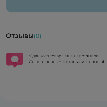
Заказать здесь
Доставка
Социалочка
Забрать весь заказ ~ 25 мая
Грузинский пер., 3А
Ежедневно 08:00 - 21:00
Отзывы
(0)
Заказать здесь
У данного товара еще нет отзывов.
Станьте первым, кто оставил отзыв об 