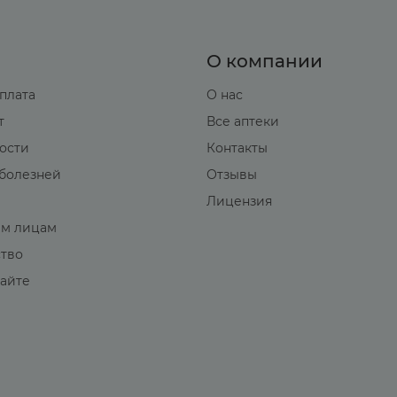
О компании
оплата
О нас
т
Все аптеки
вости
Контакты
болезней
Отзывы
Лицензия
м лицам
ство
сайте