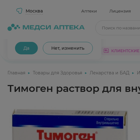
Москва
Аптеки
Лицензия
Поиск по назван
Ваш город Москва?
Да
Нет, изменить
КАТАЛОГ
АКЦИИ
КЛИЕНТСКИЕ
Главная
Товары для Здоровья
Лекарства и БАД
И
Тимоген раствор для в