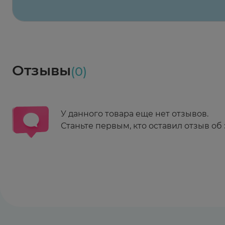
Заказать здесь
Доставка
Социалочка
Забрать весь заказ ~ 25 мая
Грузинский пер., 3А
Ежедневно 08:00 - 21:00
Отзывы
(0)
Заказать здесь
У данного товара еще нет отзывов.
Станьте первым, кто оставил отзыв об 