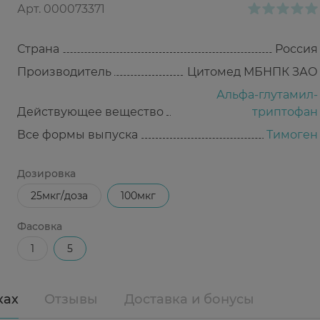
Арт.
000073371
Страна
Россия
Производитель
Цитомед МБНПК ЗАО
Альфа-глутамил-
Действующее вещество
триптофан
Все формы выпуска
Тимоген
Дозировка
25мкг/доза
100мкг
Фасовка
1
5
ках
Отзывы
Доставка и бонусы