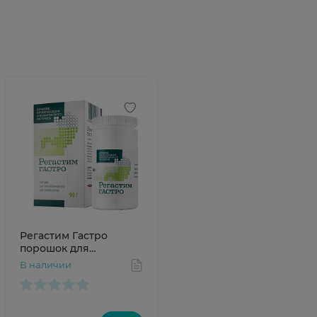
Регастим Гастро
порошок для
приготовления геля
В наличии
для приема внутрь 90г