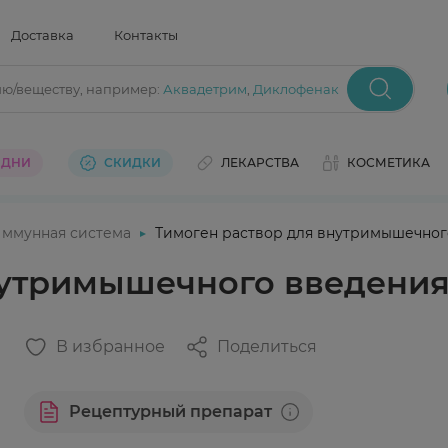
Доставка
Контакты
ию/веществу
, например:
Аквадетрим
,
Диклофенак
 ДНИ
СКИДКИ
ЛЕКАРСТВА
КОСМЕТИКА
ммунная система
Тимоген раствор для внутримышечного
нутримышечного введения
В избранное
Поделиться
Рецептурный препарат