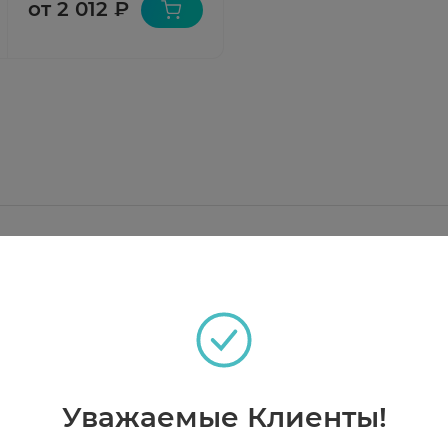
от 2 012 ₽
н натрия (в пересчете на альфа-глутамил-триптофан
Уважаемые Клиенты!
их вирусных и бактериальных заболеваний, сопров
000 мкг, вода д/и - до 1 мл.