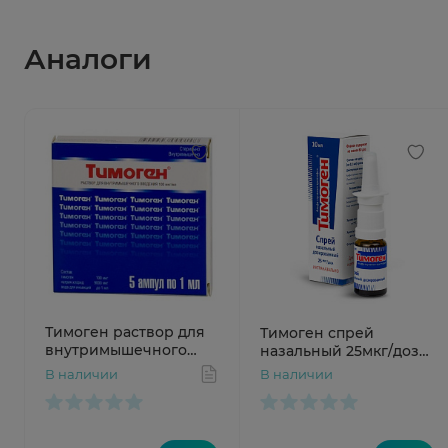
Аналоги
Тимоген раствор для
Тимоген спрей
внутримышечного
назальный 25мкг/доза
введения 100мкг/мл 1
10мл N1 фл-дозат
В наличии
В наличии
мл №5