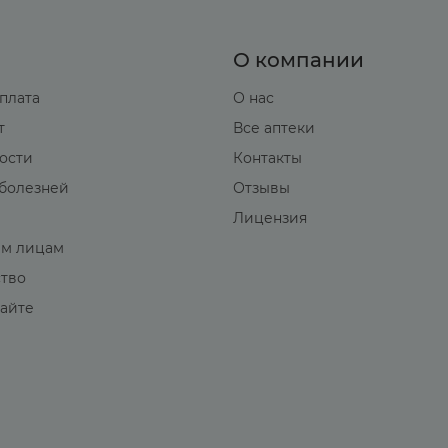
О компании
оплата
О нас
т
Все аптеки
вости
Контакты
болезней
Отзывы
Лицензия
м лицам
ство
сайте