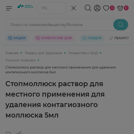
Поиск по названию/веществу
0
0
Поиск по названию/веществу/болезни
АКЦИИ
КЛИЕНТСКИЕ ДНИ
СКИДКИ
ЛЕКАРСТВ
Главная
Товары для Здоровья
Лекарства и БАД
Кожные покровы
Стопмоллюск раствор для местного применения для удаления
контагиозного моллюска 5мл
Стопмоллюск раствор для
местного применения для
удаления контагиозного
моллюска 5мл