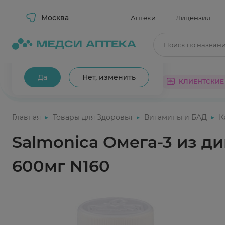
Москва
Аптеки
Лицензия
Поиск по назван
Ваш город Москва?
Да
Нет, изменить
КАТАЛОГ
АКЦИИ
КЛИЕНТСКИЕ
Главная
Товары для Здоровья
Витамины и БАД
К
Salmoniсa Омега-3 из д
600мг N160