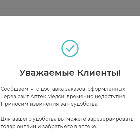
, являющейся богатейшим источником полиненасы
емы, иммунитета и здоровья в целом, и не вырабат
источника полиненасыщенных жирных кислот Омега-3
К, нам нужно есть жирную рыбу несколько раз в не
теках
день, добавки в пищу являются отличным решением,
обходима взрослому человеку.
, запивая достаточным количеством воды.
печивает достаточный уровень Омега-3 для потребн
Уважаемые Клиенты!
ствует улучшению работы сердца, укреплению костно
а веществ.
РАБОТАЮТ СЕЙЧАС
КРУГЛОСУТОЧНЫЕ
Сообщаем, что доставка заказов, оформленных
через сайт Аптек Медси, временно недоступна.
Приносим извинения за неудобства.
Для вашего удобства вы можете зарезервировать
товар онлайн и забрать его в аптеке.