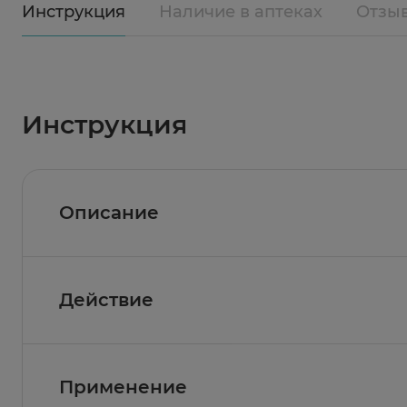
Инструкция
Наличие в аптеках
Отзы
Инструкция
Описание
Действие
Состав
Активные вещества:
600 мг рыбного жира из 
(агент влагоудерживающий), вода, смесь ток
Фармакологическое действие
Применение
Омега - 3 Salmonica из дикого камчатского л