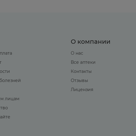
О компании
оплата
О нас
т
Все аптеки
вости
Контакты
болезней
Отзывы
Лицензия
м лицам
ство
сайте