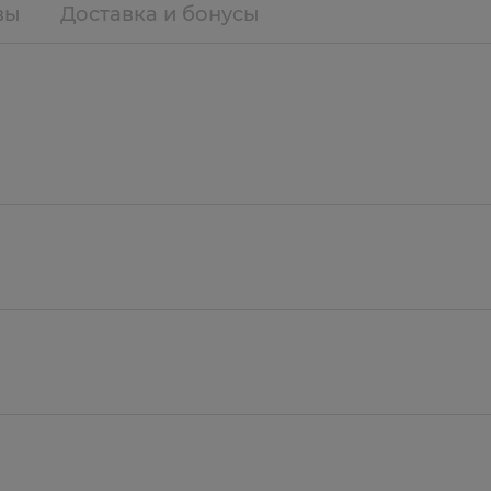
вы
Доставка и бонусы
дальневосточных лососевых видов рыб (в т.ч., дикого
оферолов (антиокислитель).
осося - уникальный полезный продукт.