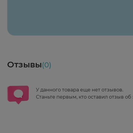
2-й Боткинский пр., 5, корп. 3
Пн-Пт 08:00 - 21:00
Сб,Вс 09:00-21:00
Выберите дату доставки
Весь заказ в наличии
сегодня
Заказать здесь
Доставка
Социалочка
Забрать весь заказ ~ 25 мая
Грузинский пер., 3А
Ежедневно 08:00 - 21:00
Отзывы
(0)
Заказать здесь
У данного товара еще нет отзывов.
Станьте первым, кто оставил отзыв об 