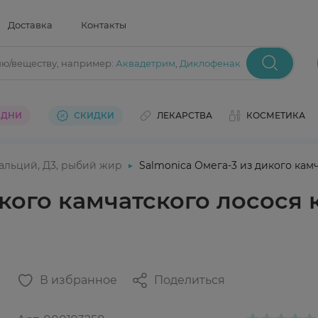
Доставка
Контакты
ию/веществу
, например:
Аквадетрим
,
Диклофенак
 ДНИ
СКИДКИ
ЛЕКАРСТВА
КОСМЕТИКА
альций, Д3, рыбий жир
Salmoniсa Омега-3 из дикого кам
икого камчатского лосося
В избранное
Поделиться